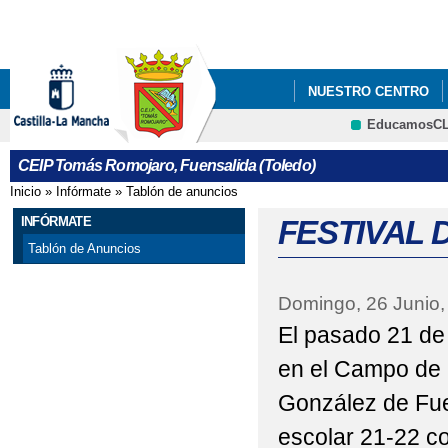
Pa
co
pri
NUESTRO CENTRO
EducamosC
CRFP
CEIP Tomás Romojaro, Fuensalida (Toledo)
Inicio
»
Infórmate
»
Tablón de anuncios
Se encuentra usted aquí
INFÓRMATE
FESTIVAL 
Tablón de Anuncios
Domingo, 26 Junio,
El pasado 21 de 
en el Campo de 
González de Fue
escolar 21-22 co