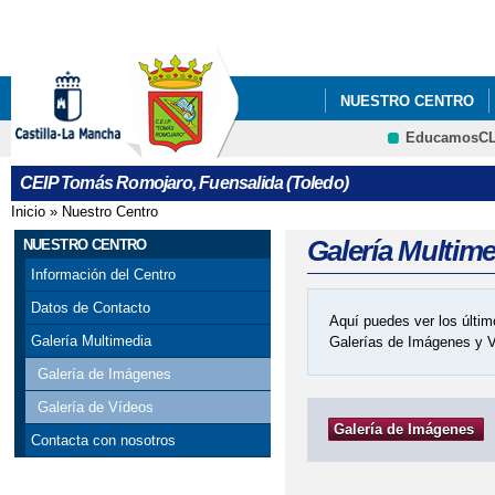
Pa
co
pri
NUESTRO CENTRO
EducamosC
CRFP
CEIP Tomás Romojaro, Fuensalida (Toledo)
Inicio
»
Nuestro Centro
Se encuentra usted aquí
Galería Multim
NUESTRO CENTRO
Información del Centro
Datos de Contacto
Aquí puedes ver los últim
Galería Multimedia
Galerías de Imágenes y 
Galería de Imágenes
Galería de Vídeos
Galería de Imágenes
Contacta con nosotros