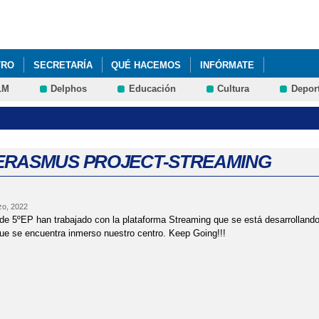
Pasar al
contenido
principal
TRO
SECRETARÍA
QUÉ HACEMOS
INFÓRMATE
LM
Delphos
Educación
Cultura
Depor
ERASMUS PROJECT-STREAMING
zo, 2022
e 5ºEP han trabajado con la plataforma Streaming que se está desarrolland
e se encuentra inmerso nuestro centro. Keep Going!!!