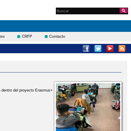
Search this site
Formulario de
búsqueda
tes
CRFP
Contacto
o dentro del proyecto Erasmus+