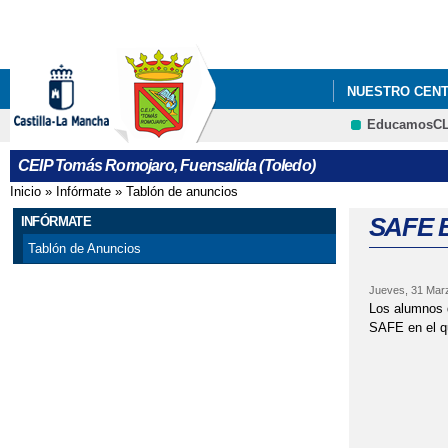
NUESTRO CEN
EducamosC
CEIP Tomás Romojaro, Fuensalida (Toledo)
Inicio
»
Infórmate
»
Tablón de anuncios
Se encuentra usted aquí
SAFE 
INFÓRMATE
Tablón de Anuncios
Jueves, 31 Mar
Los alumnos d
SAFE en el qu