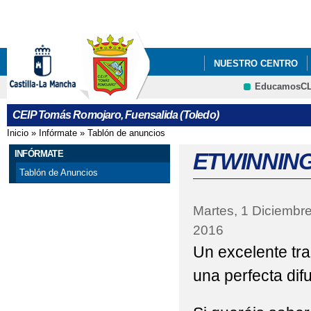
Pa
co
pri
NUESTRO CENTRO
EducamosC
CRFP
CEIP Tomás Romojaro, Fuensalida (Toledo)
Inicio
»
Infórmate
»
Tablón de anuncios
Se encuentra usted aquí
INFÓRMATE
ETWINNING 
Tablón de Anuncios
Martes, 1 Diciembr
2016
Un excelente tra
una perfecta dif