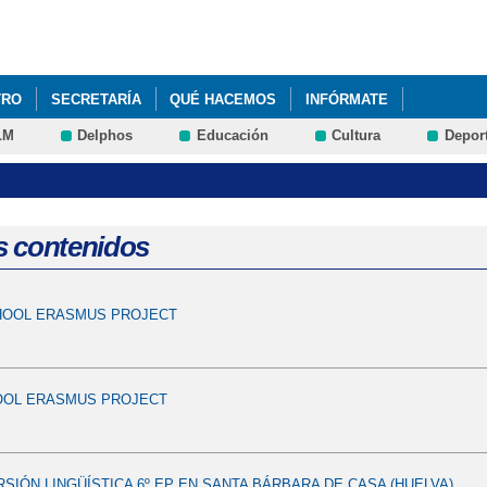
Pasar al
contenido
principal
TRO
SECRETARÍA
QUÉ HACEMOS
INFÓRMATE
LM
Delphos
Educación
Cultura
Depor
s contenidos
OOL ERASMUS PROJECT
OL ERASMUS PROJECT
RSIÓN LINGÜÍSTICA 6º EP EN SANTA BÁRBARA DE CASA (HUELVA)