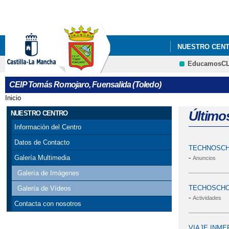
NUESTRO CEN
EducamosC
CEIP Tomás Romojaro, Fuensalida (Toledo)
Inicio
Se encuentra usted aquí
Último
NUESTRO CENTRO
Información del Centro
Datos de Contacto
TECHNOSCH
-
Galería Multimedia
Anuncios
Galería de Imágenes
TECHOSCHO
Galería de Vídeos
-
Actividades
Contacta con nosotros
VIAJE INME